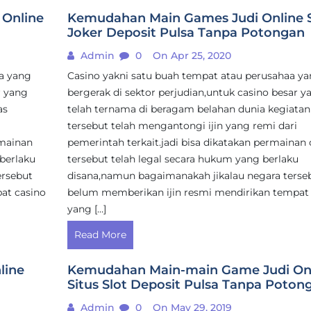
Online
Kemudahan Main Games Judi Online S
Joker Deposit Pulsa Tanpa Potongan
Admin
0
On Apr 25, 2020
a yang
Casino yakni satu buah tempat atau perusahaa y
r yang
bergerak di sektor perjudian,untuk casino besar y
as
telah ternama di beragam belahan dunia kegiatan
tersebut telah mengantongi ijin yang remi dari
rmainan
pemerintah terkait.jadi bisa dikatakan permainan 
 berlaku
tersebut telah legal secara hukum yang berlaku
ersebut
disana,namun bagaimanakah jikalau negara terse
at casino
belum memberikan ijin resmi mendirikan tempat 
yang […]
Read More
line
Kemudahan Main-main Game Judi On
Situs Slot Deposit Pulsa Tanpa Poton
Admin
0
On May 29, 2019