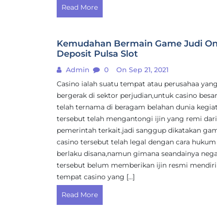
Read More
Kemudahan Bermain Game Judi On
Deposit Pulsa Slot
Admin
0
On Sep 21, 2021
Casino ialah suatu tempat atau perusahaa yan
bergerak di sektor perjudian,untuk casino besa
telah ternama di beragam belahan dunia kegia
tersebut telah mengantongi ijin yang remi dari
pemerintah terkait.jadi sanggup dikatakan ga
casino tersebut telah legal dengan cara huku
berlaku disana,namun gimana seandainya nega
tersebut belum memberikan ijin resmi mendir
tempat casino yang […]
Read More