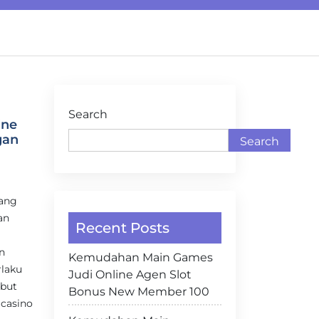
Search
ine
gan
Search
yang
an
Recent Posts
n
Kemudahan Main Games
rlaku
Judi Online Agen Slot
ebut
Bonus New Member 100
casino