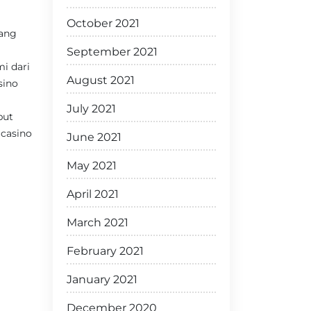
October 2021
yang
September 2021
mi dari
August 2021
sino
July 2021
but
casino
June 2021
May 2021
April 2021
March 2021
February 2021
January 2021
December 2020