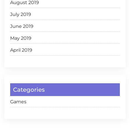
August 2019
July 2019
June 2019
May 2019
April 2019
Categories
Games