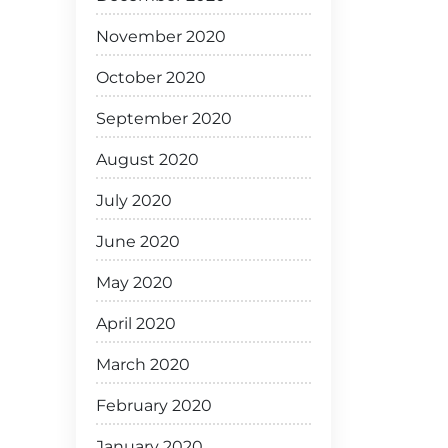
November 2020
October 2020
September 2020
August 2020
July 2020
June 2020
May 2020
April 2020
March 2020
February 2020
January 2020