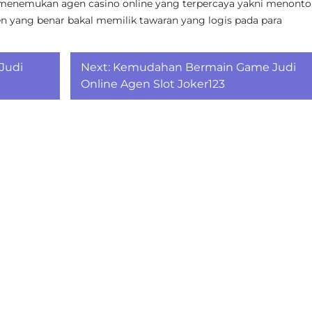
 menemukan agen casino online yang terpercaya yakni menont
n yang benar bakal memilik tawaran yang logis pada para
Judi
Next:
Kemudahan Bermain Game Judi
Online Agen Slot Joker123