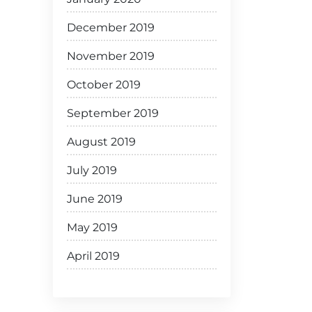
December 2019
November 2019
October 2019
September 2019
August 2019
July 2019
June 2019
May 2019
April 2019