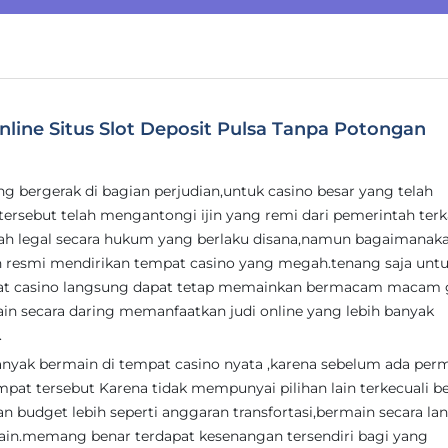
ine Situs Slot Deposit Pulsa Tanpa Potongan
g bergerak di bagian perjudian,untuk casino besar yang telah
rsebut telah mengantongi ijin yang remi dari pemerintah terka
elah legal secara hukum yang berlaku disana,namun bagaimanak
n resmi mendirikan tempat casino yang megah.tenang saja unt
mpat casino langsung dapat tetap memainkan bermacam macam
ain secara daring memanfaatkan judi online yang lebih banyak
.
anyak bermain di tempat casino nyata ,karena sebelum ada per
mpat tersebut Karena tidak mempunyai pilihan lain terkecuali b
n budget lebih seperti anggaran transfortasi,bermain secara l
ain.memang benar terdapat kesenangan tersendiri bagi yang