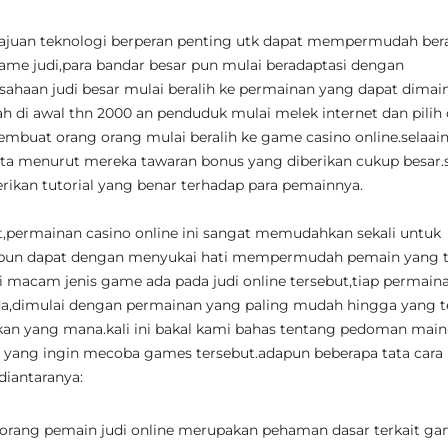
majuan teknologi berperan penting utk dapat mempermudah ber
me judi,para bandar besar pun mulai beradaptasi dengan
ahaan judi besar mulai beralih ke permainan yang dapat dimai
ah di awal thn 2000 an penduduk mulai melek internet dan pilih 
embuat orang orang mulai beralih ke game casino online.selaai
a menurut mereka tawaran bonus yang diberikan cukup besar.s
rikan tutorial yang benar terhadap para pemainnya.
,permainan casino online ini sangat memudahkan sekali untuk
 pun dapat dengan menyukai hati mempermudah pemain yang 
macam jenis game ada pada judi online tersebut,tiap permain
da,dimulai dengan permainan yang paling mudah hingga yang te
an yang mana.kali ini bakal kami bahas tentang pedoman mai
yang ingin mecoba games tersebut.adapun beberapa tata cara
diantaranya:
u orang pemain judi online merupakan pehaman dasar terkait g