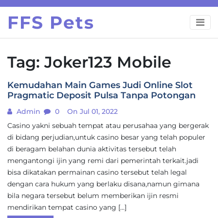
Skip
FFS Pets
to
content
Tag:
Joker123 Mobile
Kemudahan Main Games Judi Online Slot
Pragmatic Deposit Pulsa Tanpa Potongan
Admin
0
On Jul 01, 2022
Casino yakni sebuah tempat atau perusahaa yang bergerak
di bidang perjudian,untuk casino besar yang telah populer
di beragam belahan dunia aktivitas tersebut telah
mengantongi ijin yang remi dari pemerintah terkait.jadi
bisa dikatakan permainan casino tersebut telah legal
dengan cara hukum yang berlaku disana,namun gimana
bila negara tersebut belum memberikan ijin resmi
mendirikan tempat casino yang […]