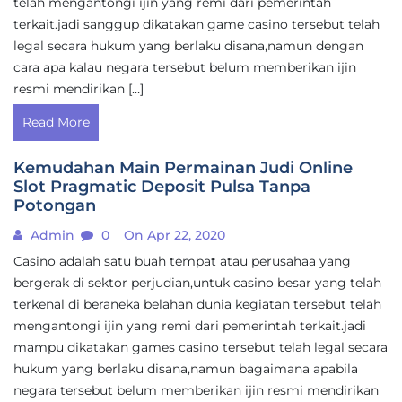
telah mengantongi ijin yang remi dari pemerintah
terkait.jadi sanggup dikatakan game casino tersebut telah
legal secara hukum yang berlaku disana,namun dengan
cara apa kalau negara tersebut belum memberikan ijin
resmi mendirikan […]
Read More
Kemudahan Main Permainan Judi Online
Slot Pragmatic Deposit Pulsa Tanpa
Potongan
Admin
0
On Apr 22, 2020
Casino adalah satu buah tempat atau perusahaa yang
bergerak di sektor perjudian,untuk casino besar yang telah
terkenal di beraneka belahan dunia kegiatan tersebut telah
mengantongi ijin yang remi dari pemerintah terkait.jadi
mampu dikatakan games casino tersebut telah legal secara
hukum yang berlaku disana,namun bagaimana apabila
negara tersebut belum memberikan ijin resmi mendirikan