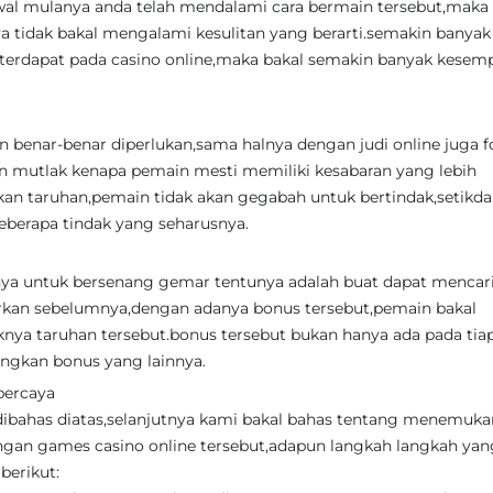
wal mulanya anda telah mendalami cara bermain tersebut,maka
 tidak bakal mengalami kesulitan yang berarti.semakin banyak
dapat pada casino online,maka bakal semakin banyak kesem
in benar-benar diperlukan,sama halnya dengan judi online juga 
uan mutlak kenapa pemain mesti memiliki kesabaran yang lebih
an taruhan,pemain tidak akan gegabah untuk bertindak,setikd
eberapa tindak yang seharusnya.
nya untuk bersenang gemar tentunya adalah buat dapat mencar
arkan sebelumnya,dengan adanya bonus tersebut,pemain bakal
ya taruhan tersebut.bonus tersebut bukan hanya ada pada tia
ngkan bonus yang lainnya.
percaya
 dibahas diatas,selanjutnya kami bakal bahas tentang menemuk
engan games casino online tersebut,adapun langkah langkah yan
berikut: