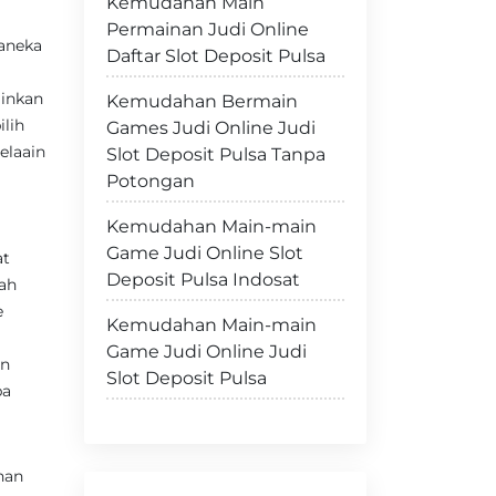
Kemudahan Main
Permainan Judi Online
raneka
Daftar Slot Deposit Pulsa
ainkan
Kemudahan Bermain
ilih
Games Judi Online Judi
elaain
Slot Deposit Pulsa Tanpa
Potongan
Kemudahan Main-main
Game Judi Online Slot
at
Deposit Pulsa Indosat
ah
e
Kemudahan Main-main
Game Judi Online Judi
an
Slot Deposit Pulsa
pa
nan