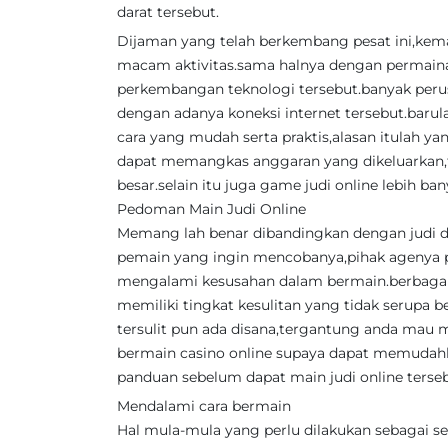
darat tersebut.
Dijaman yang telah berkembang pesat ini,kem
macam aktivitas.sama halnya dengan permainan
perkembangan teknologi tersebut.banyak peru
dengan adanya koneksi internet tersebut.barul
cara yang mudah serta praktis,alasan itulah y
dapat memangkas anggaran yang dikeluarkan,
besar.selain itu juga game judi online lebih 
Pedoman Main Judi Online
Memang lah benar dibandingkan dengan judi da
pemain yang ingin mencobanya,pihak agenya 
mengalami kesusahan dalam bermain.berbagai 
memiliki tingkat kesulitan yang tidak serupa
tersulit pun ada disana,tergantung anda mau
bermain casino online supaya dapat memudah
panduan sebelum dapat main judi online terseb
Mendalami cara bermain
Hal mula-mula yang perlu dilakukan sebagai se