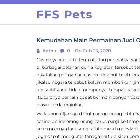
Skip
FFS Pets
to
content
Kemudahan Main Permainan Judi On
Admin
0
On Feb 23, 2020
Casino yakni suatu tempat atau perusahaa yang
di berbagai belahan dunia kegiatan tersebut te
dikatakan permainan casino tersebut telah l
jikalau negara tersebut belum memberikan iji
judi aktif yang tidak mempunyai tempat casi
itu.caranya pemain dapat bermain dengan cara
piawai anda mainkan.
Walaupun dijaman dahulu orang orang lebih b
casino online,orang orang harus pergi ke tempa
ke tempatnya langsung.selain mesti menyiapkan
juga dapat menguras tenaga serta pikiran pem