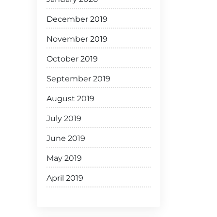
December 2019
November 2019
October 2019
September 2019
August 2019
July 2019
June 2019
May 2019
April 2019