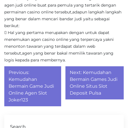
agen judi online buat para pemula yang tertarik dengan
permainan casino online tersebut,adapun langkah langkah
yang benar dalam mencari bandar judi yaitu sebagai
berikut:
 Hal yang pertama merupakan dengan untuk dapat
menemukan agen casino online yang terpercaya yakni
menonton tawaran yang terdapat dalam web
tersebut,agen yang benar bakal memilik tawaran yang
logis kepada para membernya.
Post
Previous:
Next:
Kemudahan
navigation
Kemudahan
Bermain Games Judi
Bermain Game Judi
Online Situs Slot
Online Agen Slot
Deposit Pulsa
Joker123
Search