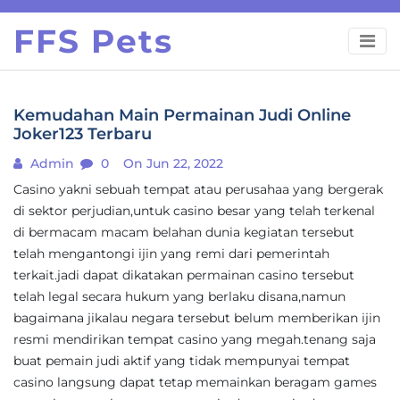
Skip
FFS Pets
to
content
Kemudahan Main Permainan Judi Online
Joker123 Terbaru
Admin
0
On Jun 22, 2022
Casino yakni sebuah tempat atau perusahaa yang bergerak
di sektor perjudian,untuk casino besar yang telah terkenal
di bermacam macam belahan dunia kegiatan tersebut
telah mengantongi ijin yang remi dari pemerintah
terkait.jadi dapat dikatakan permainan casino tersebut
telah legal secara hukum yang berlaku disana,namun
bagaimana jikalau negara tersebut belum memberikan ijin
resmi mendirikan tempat casino yang megah.tenang saja
buat pemain judi aktif yang tidak mempunyai tempat
casino langsung dapat tetap memainkan beragam games