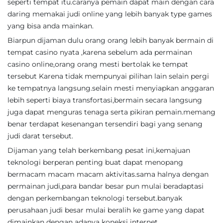
seperti tempat itu.caranya pemain dapat main dengan cara
daring memakai judi online yang lebih banyak type games
yang bisa anda mainkan.
Biarpun dijaman dulu orang orang lebih banyak bermain di
tempat casino nyata ,karena sebelum ada permainan
casino online,orang orang mesti bertolak ke tempat
tersebut Karena tidak mempunyai pilihan lain selain pergi
ke tempatnya langsung.selain mesti menyiapkan anggaran
lebih seperti biaya transfortasi,bermain secara langsung
juga dapat menguras tenaga serta pikiran pemain.memang
benar terdapat kesenangan tersendiri bagi yang senang
judi darat tersebut.
Dijaman yang telah berkembang pesat ini,kemajuan
teknologi berperan penting buat dapat menopang
bermacam macam macam aktivitas.sama halnya dengan
permainan judi,para bandar besar pun mulai beradaptasi
dengan perkembangan teknologi tersebut.banyak
perusahaan judi besar mulai beralih ke game yang dapat
dimainkan dengan adanya koneksi internet