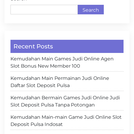
Search
Recent Posts
Kemudahan Main Games Judi Online Agen
Slot Bonus New Member 100
Kemudahan Main Permainan Judi Online
Daftar Slot Deposit Pulsa
Kemudahan Bermain Games Judi Online Judi
Slot Deposit Pulsa Tanpa Potongan
Kemudahan Main-main Game Judi Online Slot
Deposit Pulsa Indosat