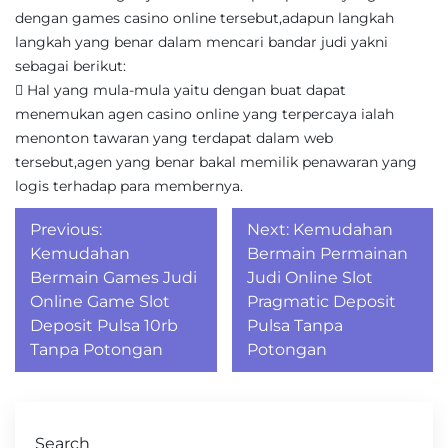
dengan games casino online tersebut,adapun langkah
langkah yang benar dalam mencari bandar judi yakni
sebagai berikut:
 Hal yang mula-mula yaitu dengan buat dapat
menemukan agen casino online yang terpercaya ialah
menonton tawaran yang terdapat dalam web
tersebut,agen yang benar bakal memilik penawaran yang
logis terhadap para membernya.
Post
Previous:
Next:
Kemudahan
navigation
Kemudahan
Bermain Permainan
Bermain Games Judi
Judi Online Slot
Online Game Slot
Pragmatic Deposit
Deposit Pulsa 10rb
Pulsa Tanpa
Tanpa Potongan
Potongan
Search