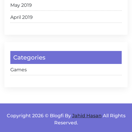
May 2019
April 2019
Categories
Games
Copyright 2026 © Blogfi By
Jahid Hasan
All Rights
Reserved.