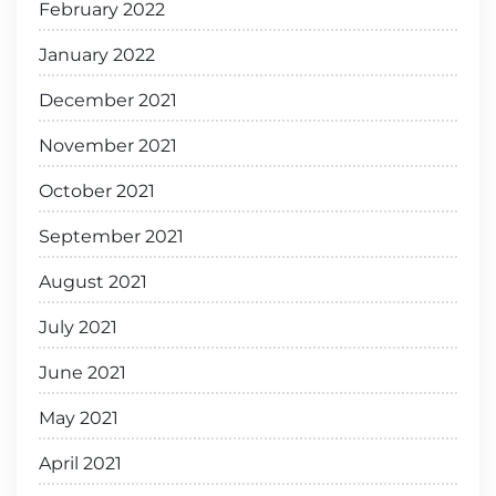
February 2022
January 2022
December 2021
November 2021
October 2021
September 2021
August 2021
July 2021
June 2021
May 2021
April 2021