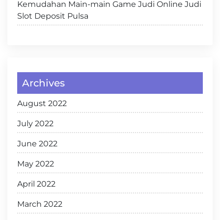
Kemudahan Main-main Game Judi Online Judi
Slot Deposit Pulsa
Archives
August 2022
July 2022
June 2022
May 2022
April 2022
March 2022