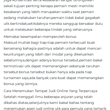
juga konsentrasi serta kesabaran sangat difungsikan
sekali.tujuan penting kenapa pemain mesti memiliki
kesabaran yang lebih merupakan waktu saat pemain
sedang melakukan taruhan,pemain tidak bakal gegabah
utk bertindak,setikdaknya mereka sanggup bersabar dulu
untuk melakukan beberapa tindak yang seharusnya.
Memakai kesempatan memperoleh bonus
Maksud mutlak bagi tiap-tiap pemain terkecuali buat
bersenang bahagia pastinya adalah untuk dapat mencari
keuntungan yang lebih dari modal yang dikeluarkan
sebelumnya,dengan adanya bonus tersebut,pemain bakal
termotivasi utk dapat memenangkan sebanyak taruhan
tersebut.bonus tersebut bukan hanya ada pada tiap
turnamen saja,ada banyak cara buat dapat memenangkan
bonus yang lainnya.
Cara Menemukan Tempat Judi Online Yang Terpercaya
Setelah menggali ilmu beberapa anjuran yang telah
dibahas diatas,selanjutnya kami bakal bahas tentang
menemukan agen judi online utk para pemula yang tertarik