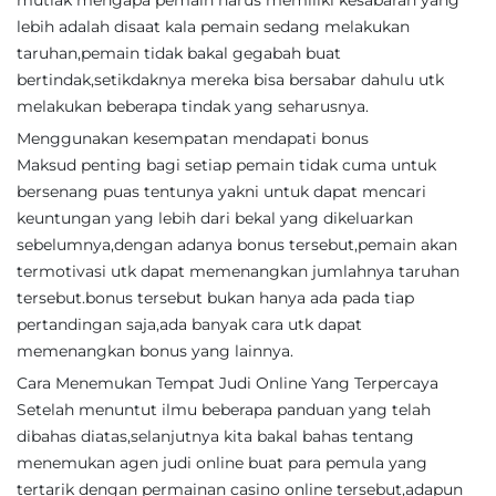
mutlak mengapa pemain harus memiliki kesabaran yang
lebih adalah disaat kala pemain sedang melakukan
taruhan,pemain tidak bakal gegabah buat
bertindak,setikdaknya mereka bisa bersabar dahulu utk
melakukan beberapa tindak yang seharusnya.
Menggunakan kesempatan mendapati bonus
Maksud penting bagi setiap pemain tidak cuma untuk
bersenang puas tentunya yakni untuk dapat mencari
keuntungan yang lebih dari bekal yang dikeluarkan
sebelumnya,dengan adanya bonus tersebut,pemain akan
termotivasi utk dapat memenangkan jumlahnya taruhan
tersebut.bonus tersebut bukan hanya ada pada tiap
pertandingan saja,ada banyak cara utk dapat
memenangkan bonus yang lainnya.
Cara Menemukan Tempat Judi Online Yang Terpercaya
Setelah menuntut ilmu beberapa panduan yang telah
dibahas diatas,selanjutnya kita bakal bahas tentang
menemukan agen judi online buat para pemula yang
tertarik dengan permainan casino online tersebut,adapun