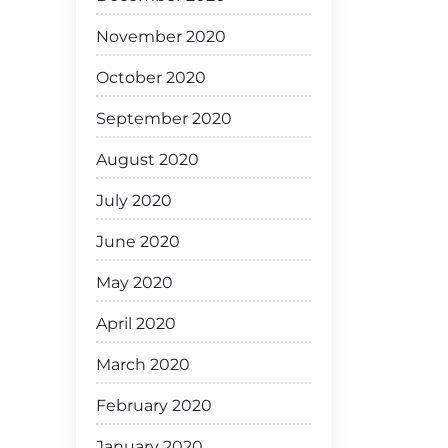
November 2020
October 2020
September 2020
August 2020
July 2020
June 2020
May 2020
April 2020
March 2020
February 2020
January 2020