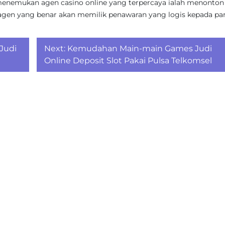
menemukan agen casino online yang terpercaya ialah menonton
agen yang benar akan memilik penawaran yang logis kepada pa
Judi
Next:
Kemudahan Main-main Games Judi
Online Deposit Slot Pakai Pulsa Telkomsel