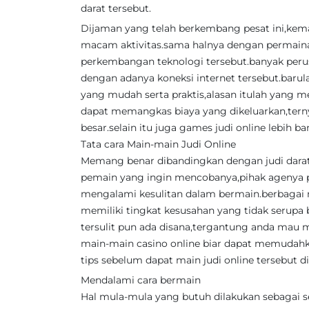
darat tersebut.
Dijaman yang telah berkembang pesat ini,ke
macam aktivitas.sama halnya dengan permainan
perkembangan teknologi tersebut.banyak peru
dengan adanya koneksi internet tersebut.barul
yang mudah serta praktis,alasan itulah yang 
dapat memangkas biaya yang dikeluarkan,tern
besar.selain itu juga games judi online lebih
Tata cara Main-main Judi Online
Memang benar dibandingkan dengan judi darat
pemain yang ingin mencobanya,pihak agenya 
mengalami kesulitan dalam bermain.berbagai m
memiliki tingkat kesusahan yang tidak serup
tersulit pun ada disana,tergantung anda mau 
main-main casino online biar dapat memudah
tips sebelum dapat main judi online tersebut d
Mendalami cara bermain
Hal mula-mula yang butuh dilakukan sebagai s