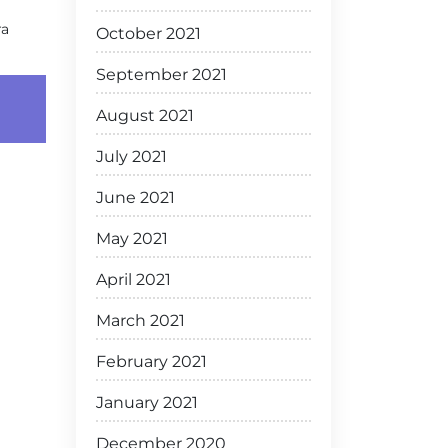
ra
October 2021
September 2021
August 2021
July 2021
June 2021
May 2021
April 2021
March 2021
February 2021
January 2021
December 2020