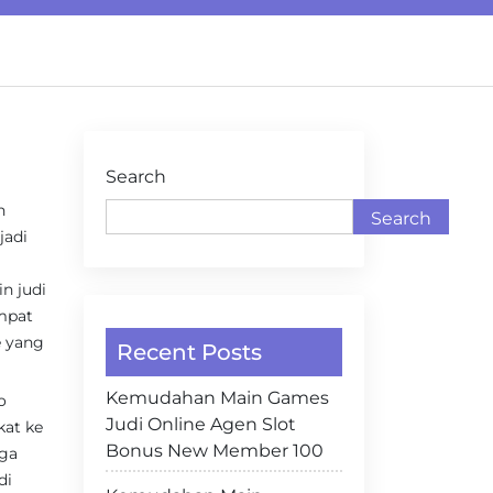
Search
h
Search
jadi
n judi
mpat
e yang
Recent Posts
Kemudahan Main Games
o
Judi Online Agen Slot
kat ke
Bonus New Member 100
uga
di