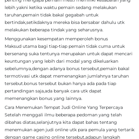
penting mengapa pemain mesti memiliki kesabaran yang
lebih yakni ketika waktu pemain sedang melakukan
taruhan,pemain tidak bakal gegabah untuk
bertindak,setikdaknya mereka bisa bersabar dahulu utk
melakukan beberapa tindak yang seharusnya.
Menggunakan kesempatan memperoleh bonus
Maksud utama bagi tiap-tiap pemain tidak cuma untuk
bersenang suka tentunya merupakan untuk dapat mencari
keuntungan yang lebih dari modal yang dikeluarkan
sebelumnya,dengan adanya bonus tersebut,pemain bakal
termotivasi utk dapat memenangkan jumlahnya taruhan
tersebut.bonus tersebut bukan hanya ada pada tiap
pertandingan saja,ada banyak cara utk dapat
memenangkan bonus yang lainnya.
Cara Menemukan Tempat Judi Online Yang Terpercaya
Setelah menggali ilmu beberapa pedoman yang telah
dibahas diatas,selanjutnya kita dapat bahas tentang
menemukan agen judi online utk para pemula yang tertarik
dengan game casino online tersebut,adapun langkah