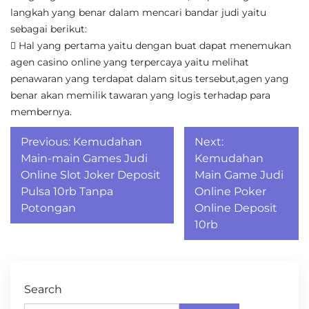
langkah yang benar dalam mencari bandar judi yaitu
sebagai berikut:
 Hal yang pertama yaitu dengan buat dapat menemukan
agen casino online yang terpercaya yaitu melihat
penawaran yang terdapat dalam situs tersebut,agen yang
benar akan memilik tawaran yang logis terhadap para
membernya.
Post
Previous:
Kemudahan
Next:
navigation
Main-main Games Judi
Kemudahan
Online Slot Joker Deposit
Main Game Judi
Pulsa 10rb Tanpa
Online Poker
Potongan
Online Deposit
10rb
Search