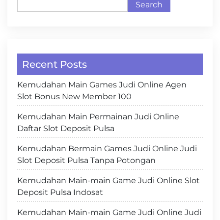
Search
Recent Posts
Kemudahan Main Games Judi Online Agen
Slot Bonus New Member 100
Kemudahan Main Permainan Judi Online
Daftar Slot Deposit Pulsa
Kemudahan Bermain Games Judi Online Judi
Slot Deposit Pulsa Tanpa Potongan
Kemudahan Main-main Game Judi Online Slot
Deposit Pulsa Indosat
Kemudahan Main-main Game Judi Online Judi