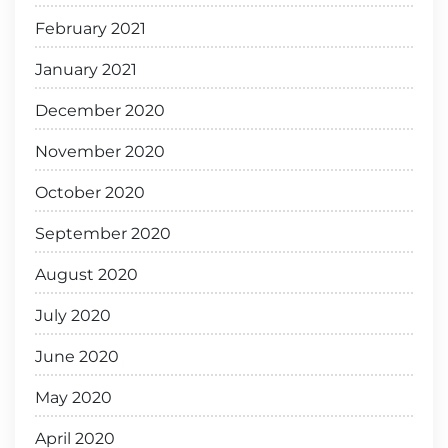
February 2021
January 2021
December 2020
November 2020
October 2020
September 2020
August 2020
July 2020
June 2020
May 2020
April 2020