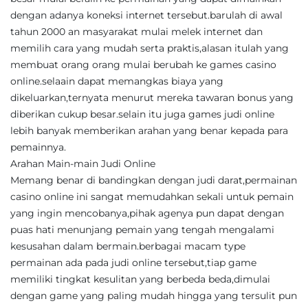
dengan adanya koneksi internet tersebut.barulah di awal
tahun 2000 an masyarakat mulai melek internet dan
memilih cara yang mudah serta praktis,alasan itulah yang
membuat orang orang mulai berubah ke games casino
online.selaain dapat memangkas biaya yang
dikeluarkan,ternyata menurut mereka tawaran bonus yang
diberikan cukup besar.selain itu juga games judi online
lebih banyak memberikan arahan yang benar kepada para
pemainnya.
Arahan Main-main Judi Online
Memang benar di bandingkan dengan judi darat,permainan
casino online ini sangat memudahkan sekali untuk pemain
yang ingin mencobanya,pihak agenya pun dapat dengan
puas hati menunjang pemain yang tengah mengalami
kesusahan dalam bermain.berbagai macam type
permainan ada pada judi online tersebut,tiap game
memiliki tingkat kesulitan yang berbeda beda,dimulai
dengan game yang paling mudah hingga yang tersulit pun