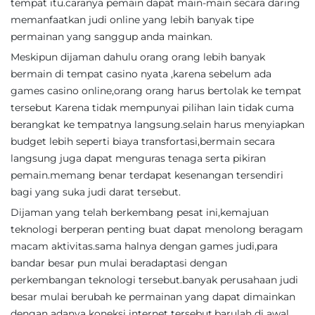
tempat itu.caranya pemain dapat main-main secara daring
memanfaatkan judi online yang lebih banyak tipe
permainan yang sanggup anda mainkan.
Meskipun dijaman dahulu orang orang lebih banyak
bermain di tempat casino nyata ,karena sebelum ada
games casino online,orang orang harus bertolak ke tempat
tersebut Karena tidak mempunyai pilihan lain tidak cuma
berangkat ke tempatnya langsung.selain harus menyiapkan
budget lebih seperti biaya transfortasi,bermain secara
langsung juga dapat menguras tenaga serta pikiran
pemain.memang benar terdapat kesenangan tersendiri
bagi yang suka judi darat tersebut.
Dijaman yang telah berkembang pesat ini,kemajuan
teknologi berperan penting buat dapat menolong beragam
macam aktivitas.sama halnya dengan games judi,para
bandar besar pun mulai beradaptasi dengan
perkembangan teknologi tersebut.banyak perusahaan judi
besar mulai berubah ke permainan yang dapat dimainkan
dengan adanya koneksi internet tersebut.barulah di awal