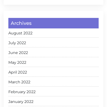
Archives
August 2022
July 2022
June 2022
May 2022
April 2022
March 2022
February 2022
January 2022