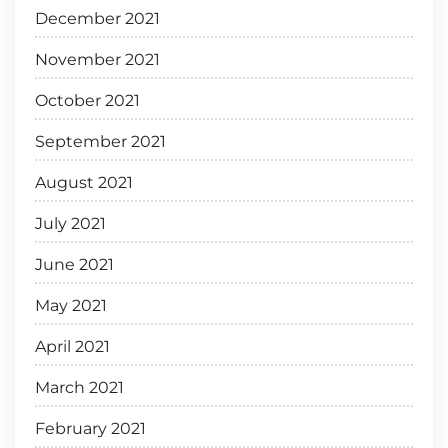
December 2021
November 2021
October 2021
September 2021
August 2021
July 2021
June 2021
May 2021
April 2021
March 2021
February 2021