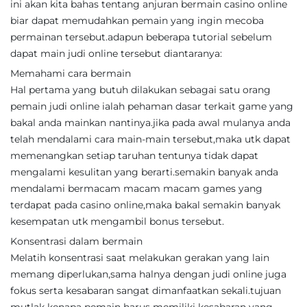
ini akan kita bahas tentang anjuran bermain casino online
biar dapat memudahkan pemain yang ingin mecoba
permainan tersebut.adapun beberapa tutorial sebelum
dapat main judi online tersebut diantaranya:
Memahami cara bermain
Hal pertama yang butuh dilakukan sebagai satu orang
pemain judi online ialah pehaman dasar terkait game yang
bakal anda mainkan nantinya.jika pada awal mulanya anda
telah mendalami cara main-main tersebut,maka utk dapat
memenangkan setiap taruhan tentunya tidak dapat
mengalami kesulitan yang berarti.semakin banyak anda
mendalami bermacam macam macam games yang
terdapat pada casino online,maka bakal semakin banyak
kesempatan utk mengambil bonus tersebut.
Konsentrasi dalam bermain
Melatih konsentrasi saat melakukan gerakan yang lain
memang diperlukan,sama halnya dengan judi online juga
fokus serta kesabaran sangat dimanfaatkan sekali.tujuan