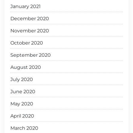
January 2021
December 2020
November 2020
October 2020
September 2020
August 2020
July 2020
June 2020
May 2020
April 2020
March 2020