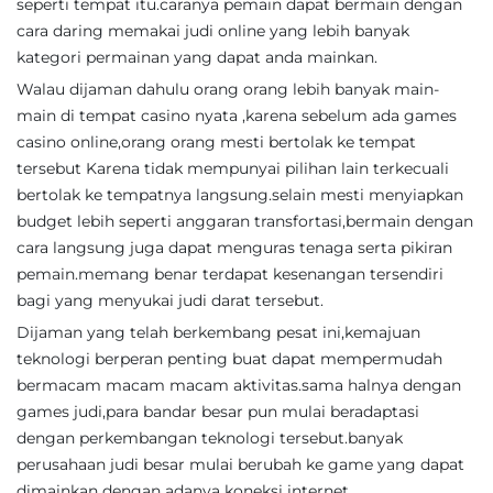
seperti tempat itu.caranya pemain dapat bermain dengan
cara daring memakai judi online yang lebih banyak
kategori permainan yang dapat anda mainkan.
Walau dijaman dahulu orang orang lebih banyak main-
main di tempat casino nyata ,karena sebelum ada games
casino online,orang orang mesti bertolak ke tempat
tersebut Karena tidak mempunyai pilihan lain terkecuali
bertolak ke tempatnya langsung.selain mesti menyiapkan
budget lebih seperti anggaran transfortasi,bermain dengan
cara langsung juga dapat menguras tenaga serta pikiran
pemain.memang benar terdapat kesenangan tersendiri
bagi yang menyukai judi darat tersebut.
Dijaman yang telah berkembang pesat ini,kemajuan
teknologi berperan penting buat dapat mempermudah
bermacam macam macam aktivitas.sama halnya dengan
games judi,para bandar besar pun mulai beradaptasi
dengan perkembangan teknologi tersebut.banyak
perusahaan judi besar mulai berubah ke game yang dapat
dimainkan dengan adanya koneksi internet