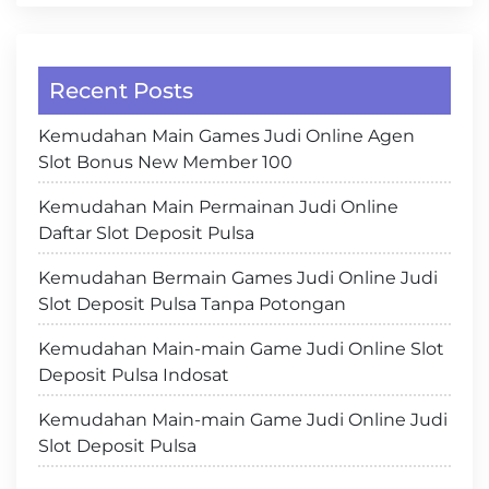
Recent Posts
Kemudahan Main Games Judi Online Agen
Slot Bonus New Member 100
Kemudahan Main Permainan Judi Online
Daftar Slot Deposit Pulsa
Kemudahan Bermain Games Judi Online Judi
Slot Deposit Pulsa Tanpa Potongan
Kemudahan Main-main Game Judi Online Slot
Deposit Pulsa Indosat
Kemudahan Main-main Game Judi Online Judi
Slot Deposit Pulsa