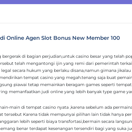
i Online Agen Slot Bonus New Member 100
 bergerak di bagian perjudian,untuk casino besar yang telah po
ebut telah mengantongi ijin yang remi dari pemerintah terkait
 legal secara hukum yang berlaku disana,namun gimana jikalau
mendirikan tempat casino yang megah.tenang saja buat pemain
angsung piawai tetap memainkan beragam games seperti tempat
ring memanfaatkan judi online yang lebih banyak type game y
main-main di tempat casino nyata ,karena sebelum ada permain
t tersebut Karena tidak mempunyai pilihan lain tidak hanya per
ggaran lebih seperti biaya transfortasi,bermain secara langsu
emang benar terdapat kesenangan tersendiri bagi yang suka ju