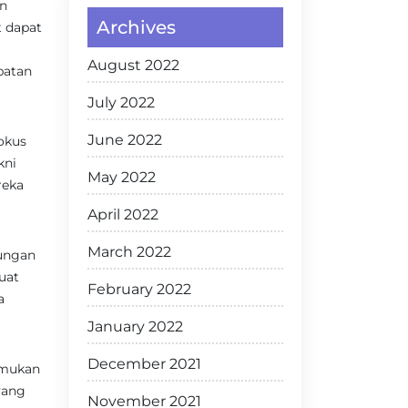
an
Archives
t dapat
August 2022
patan
July 2022
June 2022
fokus
kni
May 2022
reka
April 2022
March 2022
tungan
uat
February 2022
a
January 2022
December 2021
emukan
yang
November 2021