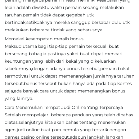
penting mengapa pemain mesti memiliki kesabaran yang
lebih adalah diwaktu waktu pemain sedang melakukan
taruhan,pemain tidak dapat gegabah utk
bertindak,setikdaknya mereka sanggup bersabar dulu utk
melakukan beberapa tindak yang seharusnya.
Memakai kesempatan meraih bonus
Maksud utama bagi tiap-tiap pemain terkecuali buat
bersenang bahagia pastinya yakni buat dapat mencari
keuntungan yang lebih dari bekal yang dikeluarkan
sebelumnya,dengan adanya bonus tersebut,pemain bakal
termotivasi untuk dapat memenangkan jumlahnya taruhan
tersebut.bonus tersebut bukan hanya ada pada tiap kontes
saja,ada banyak cara untuk dapat memenangkan bonus
yang lainnya.
Cara Menemukan Tempat Judi Online Yang Terpercaya
Setelah mempelajari beberapa panduan yang telah dibahas
diatas,selanjutnya kita akan bahas tentang menemukan
agen judi online buat para pemula yang tertarik dengan
games casino online tersebut,adapun langkah langkah