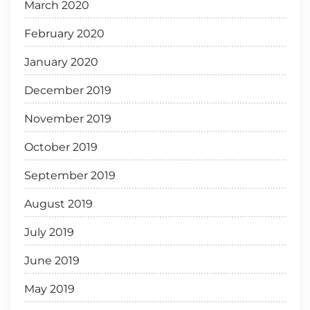
March 2020
February 2020
January 2020
December 2019
November 2019
October 2019
September 2019
August 2019
July 2019
June 2019
May 2019