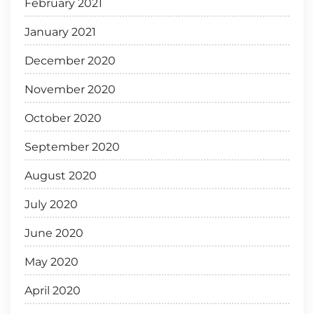
February 2021
January 2021
December 2020
November 2020
October 2020
September 2020
August 2020
July 2020
June 2020
May 2020
April 2020