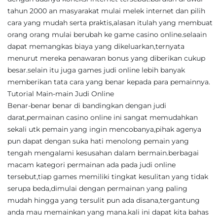
tahun 2000 an masyarakat mulai melek internet dan pilih
cara yang mudah serta praktis,alasan itulah yang membuat
orang orang mulai berubah ke game casino online.selaain
dapat memangkas biaya yang dikeluarkan,ternyata
menurut mereka penawaran bonus yang diberikan cukup
besar.selain itu juga games judi online lebih banyak
memberikan tata cara yang benar kepada para pemainnya.
Tutorial Main-main Judi Online
Benar-benar benar di bandingkan dengan judi
darat,permainan casino online ini sangat memudahkan
sekali utk pemain yang ingin mencobanya,pihak agenya
pun dapat dengan suka hati menolong pemain yang
tengah mengalami kesusahan dalam bermain.berbagai
macam kategori permainan ada pada judi online
tersebut,tiap games memiliki tingkat kesulitan yang tidak
serupa beda,dimulai dengan permainan yang paling
mudah hingga yang tersulit pun ada disana,tergantung
anda mau memainkan yang mana.kali ini dapat kita bahas