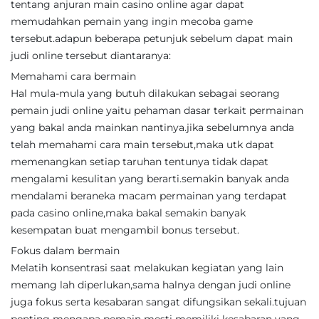
tentang anjuran main casino online agar dapat
memudahkan pemain yang ingin mecoba game
tersebut.adapun beberapa petunjuk sebelum dapat main
judi online tersebut diantaranya:
Memahami cara bermain
Hal mula-mula yang butuh dilakukan sebagai seorang
pemain judi online yaitu pehaman dasar terkait permainan
yang bakal anda mainkan nantinya.jika sebelumnya anda
telah memahami cara main tersebut,maka utk dapat
memenangkan setiap taruhan tentunya tidak dapat
mengalami kesulitan yang berarti.semakin banyak anda
mendalami beraneka macam permainan yang terdapat
pada casino online,maka bakal semakin banyak
kesempatan buat mengambil bonus tersebut.
Fokus dalam bermain
Melatih konsentrasi saat melakukan kegiatan yang lain
memang lah diperlukan,sama halnya dengan judi online
juga fokus serta kesabaran sangat difungsikan sekali.tujuan