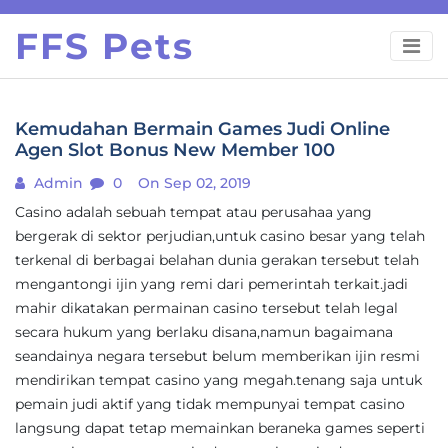
Skip
FFS Pets
to
content
Kemudahan Bermain Games Judi Online
Agen Slot Bonus New Member 100
Admin
0
On Sep 02, 2019
Casino adalah sebuah tempat atau perusahaa yang
bergerak di sektor perjudian,untuk casino besar yang telah
terkenal di berbagai belahan dunia gerakan tersebut telah
mengantongi ijin yang remi dari pemerintah terkait.jadi
mahir dikatakan permainan casino tersebut telah legal
secara hukum yang berlaku disana,namun bagaimana
seandainya negara tersebut belum memberikan ijin resmi
mendirikan tempat casino yang megah.tenang saja untuk
pemain judi aktif yang tidak mempunyai tempat casino
langsung dapat tetap memainkan beraneka games seperti