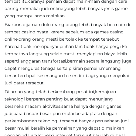
tempat itu.caranya pemain dapat main-main dengan cara
daring memakai judi online yang lebih banyak jenis game
yang mampu anda mainkan.
Biarpun dijaman dulu orang orang lebih banyak bermain di
tempat casino nyata ,karena sebelum ada games casino
online,orang orang mesti bertolak ke tempat tersebut
Karena tidak mempunyai pilihan lain tidak hanya pergi ke
tempatnya langsung.selain mesti menyiapkan biaya lebih
seperti anggaran transfortasi,bermain secara langsung juga
dapat menguras tenaga serta pikiran pemain.memang
benar terdapat kesenangan tersendiri bagi yang menyukai
judi darat tersebut.
Dijaman yang telah berkembang pesat ini,kemajuan
teknologi berperan penting buat dapat menunjang
beraneka macam aktivitas.sama halnya dengan games
judi,para bandar besar pun mulai beradaptasi dengan
perkembangan teknologi tersebut.banyak perusahaan judi
besar mulai beralih ke permainan yang dapat dimainkan
dengan adanya koneksi internet tersebut.barulah di awal